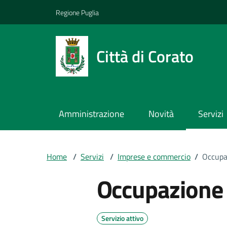
Vai ai contenuti
Vai al footer
Regione Puglia
Città di Corato
Amministrazione
Novità
Servizi
Home
/
Servizi
/
Imprese e commercio
/
Occupaz
Occupazione 
Servizio attivo