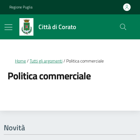
Vai ai contenuti
Vai al footer
Regione Puglia
Città di Corato
Briciole di pane
Home
Tutti gli argomenti
Politica commerciale
Politica commerciale
Dettagli della notizia
Novità