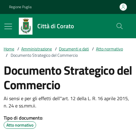
Vai ai contenuti
Vai al footer
Regione Puglia
Città di Corato
Home
/
Amministrazione
/
Documenti e dati
/
Atto normativo
/
Documento Strategico del Commercio
Documento Strategico del
Commercio
Ai sensi e per gli effetti dell‟art. 12 della L. R. 16 aprile 2015,
n. 24 e ss.mm.ii.
Tipo di documento
:
Atto normativo