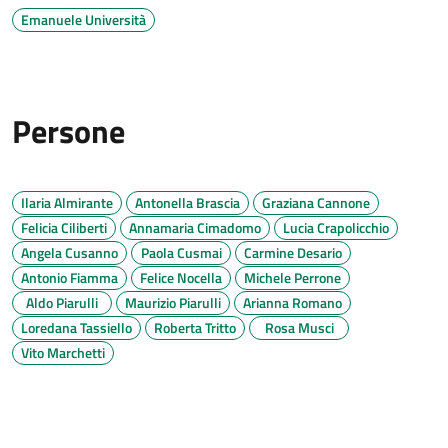
Emanuele Università
Persone
Ilaria Almirante
Antonella Brascia
Graziana Cannone
Felicia Ciliberti
Annamaria Cimadomo
Lucia Crapolicchio
Angela Cusanno
Paola Cusmai
Carmine Desario
Antonio Fiamma
Felice Nocella
Michele Perrone
Aldo Piarulli
Maurizio Piarulli
Arianna Romano
Loredana Tassiello
Roberta Tritto
Rosa Musci
Vito Marchetti