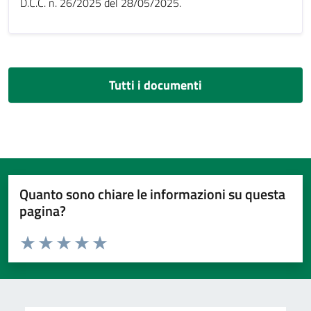
D.C.C. n. 26/2025 del 28/05/2025.
Tutti i documenti
Quanto sono chiare le informazioni su questa
pagina?
Valuta da 1 a 5 stelle la pagina
Valuta 1 stelle su 5
Valuta 2 stelle su 5
Valuta 3 stelle su 5
Valuta 4 stelle su 5
Valuta 5 stelle su 5