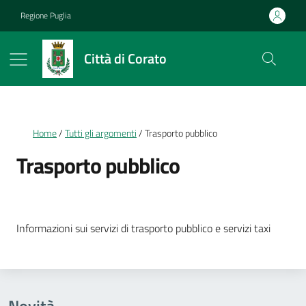
Vai ai contenuti
Vai al footer
Regione Puglia
Città di Corato
Briciole di pane
Home
Tutti gli argomenti
Trasporto pubblico
Trasporto pubblico
Dettagli della notizia
Informazioni sui servizi di trasporto pubblico e servizi taxi