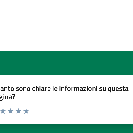
anto sono chiare le informazioni su questa
gina?
a da 1 a 5 stelle la pagina
ta 1 stelle su 5
Valuta 2 stelle su 5
Valuta 3 stelle su 5
Valuta 4 stelle su 5
Valuta 5 stelle su 5