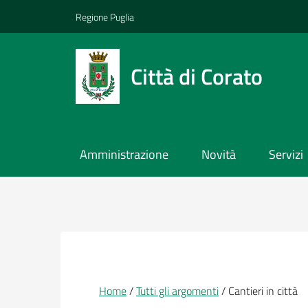
Vai ai contenuti
Vai al footer
Regione Puglia
Città di Corato
Amministrazione
Novità
Servizi
Briciole di pane
Home
Tutti gli argomenti
Cantieri in città