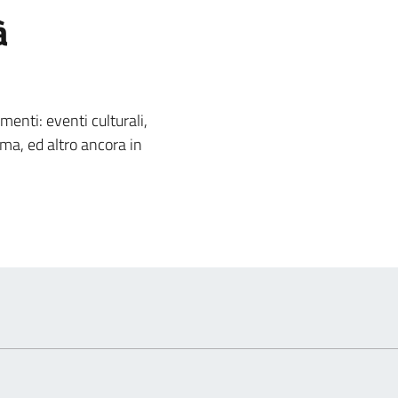
à
 notizia
nti: eventi culturali,
ema, ed altro ancora in