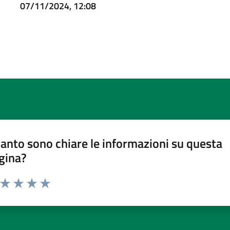
07/11/2024, 12:08
anto sono chiare le informazioni su questa
gina?
a da 1 a 5 stelle la pagina
ta 1 stelle su 5
Valuta 2 stelle su 5
Valuta 3 stelle su 5
Valuta 4 stelle su 5
Valuta 5 stelle su 5