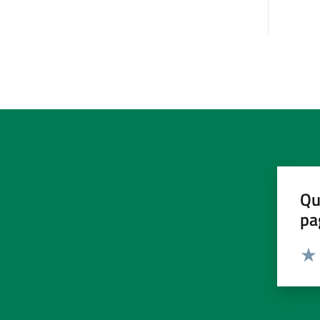
Qu
pa
Valut
Valu