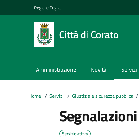
Vai ai contenuti
Vai al footer
Regione Puglia
Città di Corato
Amministrazione
Novità
Servizi
Home
/
Servizi
/
Giustizia e sicurezza pubblica
/
Segnalazioni
Servizio attivo