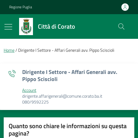
Vai ai contenuti
Vai al footer
Regione Puglia
Città di Corato
Briciole di pane
Home
Dirigente I Settore - Affari Generali avv. Pippo Sciscioli
Dirigente I Settore - Affari Generali avv.
Pippo Sciscioli
Account
Valore punto di contatto
dirigente.affarigenerali@comune.corato.ba.it
080/9592225
Quanto sono chiare le informazioni su questa
pagina?