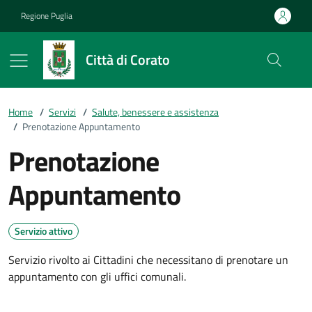
Vai ai contenuti
Vai al footer
Regione Puglia
Città di Corato
Home
/
Servizi
/
Salute, benessere e assistenza
/
Prenotazione Appuntamento
Prenotazione
Appuntamento
Servizio attivo
Servizio rivolto ai Cittadini che necessitano di prenotare un
appuntamento con gli uffici comunali.