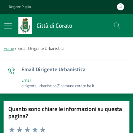
Vai ai contenuti
Vai al footer
Regione Puglia
Città di Corato
Briciole di pane
Home
Email Dirigente Urbanistica
Email Dirigente Urbanistica
Email
Valore punto di contatto
dirigente.urbanistica@comune.corato.ba.it
Quanto sono chiare le informazioni su questa
pagina?
Valuta da 1 a 5 stelle la pagina