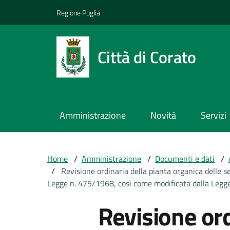
Vai ai contenuti
Vai al footer
Regione Puglia
Città di Corato
Amministrazione
Novità
Servizi
Home
/
Amministrazione
/
Documenti e dati
/
/
Revisione ordinaria della pianta organica delle s
Legge n. 475/1968, così come modificata dalla Legg
Revisione ord