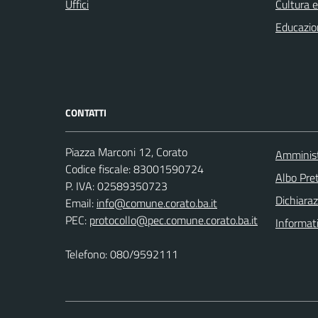
Uffici
Cultura 
Educazio
CONTATTI
Piazza Marconi 12, Corato
Amminist
Codice fiscale: 83001590724
Albo Pret
P. IVA: 02589350723
Dichiaraz
Email:
info@comune.corato.ba.it
PEC:
protocollo@pec.comune.corato.ba.it
Informat
Telefono: 080/9592111