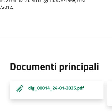
'art. 2 comma 2 della Legge m. 475/1968, così
7/2012.
Documenti principali
dlg_00014_24-01-2025.pdf