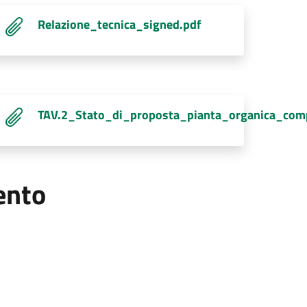
ARMACIE_DI_CORATO_-
Relazione_tecnica_signed.pdf
compressed_signed.pdf
TAV.2_Stato_di_proposta_pianta_organica_com
mento