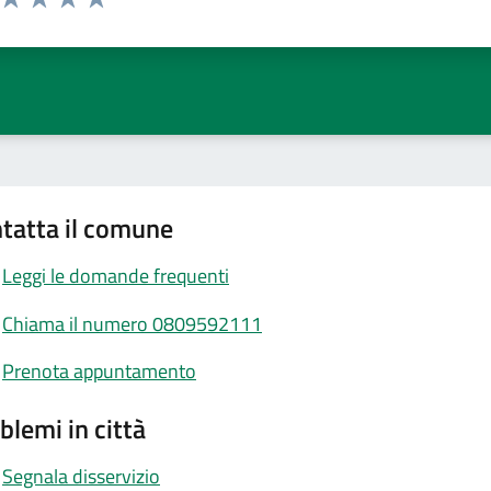
ta 1 stelle su 5
Valuta 2 stelle su 5
Valuta 3 stelle su 5
Valuta 4 stelle su 5
Valuta 5 stelle su 5
tatta il comune
Leggi le domande frequenti
Chiama il numero 0809592111
Prenota appuntamento
blemi in città
Segnala disservizio