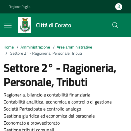
Vai ai contenuti
Vai al footer
Regione Puglia
Città di Corato
Home
/
Amministrazione
/
Aree amministrative
/
Settore 2° - Ragioneria, Personale, Tributi
Settore 2° - Ragioneria,
Personale, Tributi
Ragioneria, bilancio e contabilità finanziaria
Contabilità analitica, economica e controllo di gestione
Società Partecipate e controllo analogo
Gestione giuridica ed economica del personale
Economato e provveditorato
Gestione tributi comunali