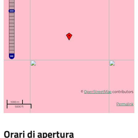
©
OpenStreetMap
contributors
1000 m
Permalink
5000 ft
Orari di apertura