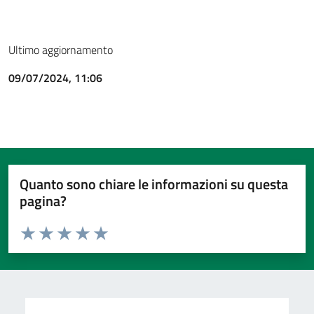
Ultimo aggiornamento
09/07/2024, 11:06
Quanto sono chiare le informazioni su questa
pagina?
Valuta da 1 a 5 stelle la pagina
Valuta 1 stelle su 5
Valuta 2 stelle su 5
Valuta 3 stelle su 5
Valuta 4 stelle su 5
Valuta 5 stelle su 5