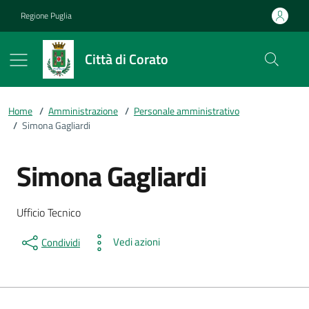
Vai ai contenuti
Vai al footer
Regione Puglia
Città di Corato
Home
/
Amministrazione
/
Personale amministrativo
/
Simona Gagliardi
Simona Gagliardi
Dettagli della persona
Descrizione breve
Ufficio Tecnico
Vedi azioni
Condividi