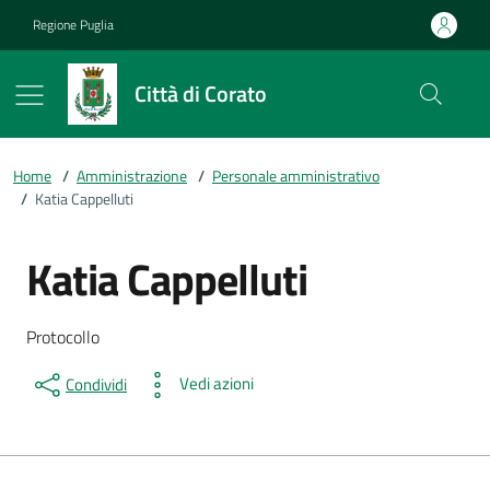
Vai ai contenuti
Vai al footer
Regione Puglia
Città di Corato
Home
/
Amministrazione
/
Personale amministrativo
/
Katia Cappelluti
Katia Cappelluti
Dettagli della persona
Descrizione breve
Protocollo
Vedi azioni
Condividi