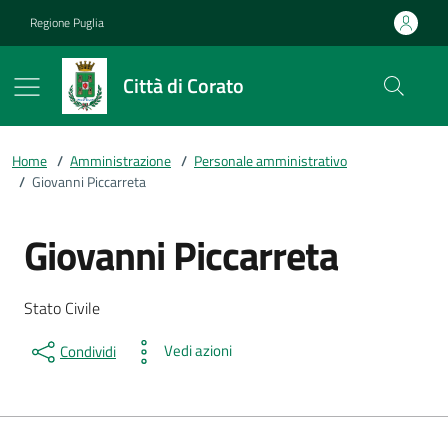
Vai ai contenuti
Vai al footer
Regione Puglia
Città di Corato
Home
/
Amministrazione
/
Personale amministrativo
/
Giovanni Piccarreta
Giovanni Piccarreta
Dettagli della persona
Descrizione breve
Stato Civile
Vedi azioni
Condividi