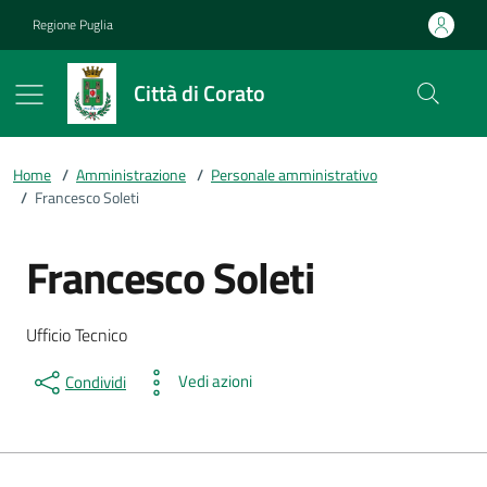
Vai ai contenuti
Vai al footer
Regione Puglia
Città di Corato
Home
/
Amministrazione
/
Personale amministrativo
/
Francesco Soleti
Francesco Soleti
Dettagli della persona
Descrizione breve
Ufficio Tecnico
Vedi azioni
Condividi