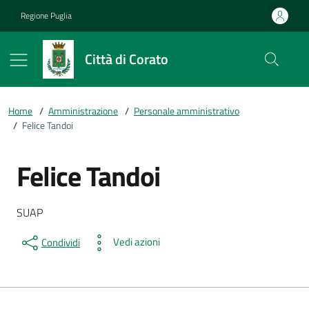
Vai ai contenuti
Vai al footer
Regione Puglia
Città di Corato
Home
/
Amministrazione
/
Personale amministrativo
/
Felice Tandoi
Felice Tandoi
Dettagli della persona
Descrizione breve
SUAP
Vedi azioni
Condividi