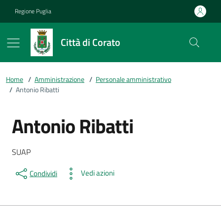
Vai ai contenuti
Vai al footer
Regione Puglia
Città di Corato
Home
/
Amministrazione
/
Personale amministrativo
/
Antonio Ribatti
Antonio Ribatti
Dettagli della persona
Descrizione breve
SUAP
Vedi azioni
Condividi