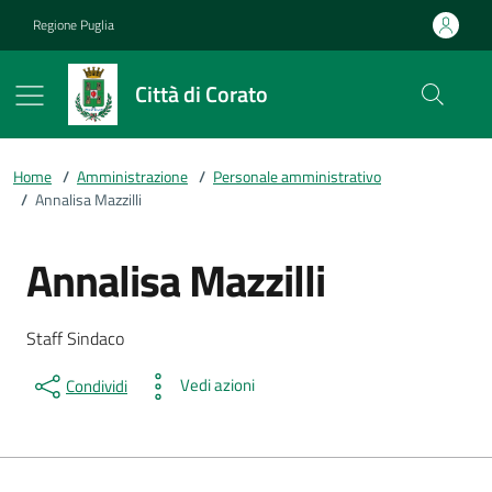
Vai ai contenuti
Vai al footer
Regione Puglia
Città di Corato
Home
/
Amministrazione
/
Personale amministrativo
/
Annalisa Mazzilli
Annalisa Mazzilli
Dettagli della persona
Descrizione breve
Staff Sindaco
Vedi azioni
Condividi