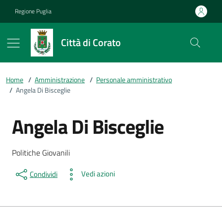
Vai ai contenuti
Vai al footer
Regione Puglia
Città di Corato
Home
/
Amministrazione
/
Personale amministrativo
/
Angela Di Bisceglie
Angela Di Bisceglie
Dettagli della persona
Descrizione breve
Politiche Giovanili
Vedi azioni
Condividi