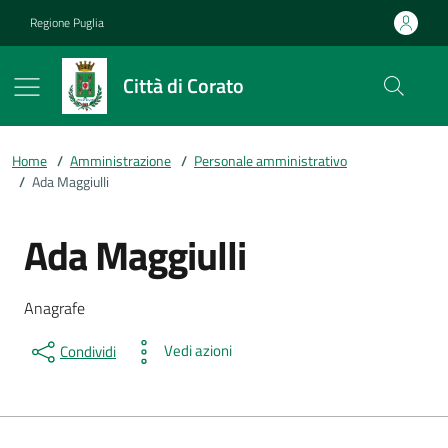
Vai ai contenuti
Vai al footer
Regione Puglia
Città di Corato
Home
/
Amministrazione
/
Personale amministrativo
/
Ada Maggiulli
Ada Maggiulli
Dettagli della persona
Descrizione breve
Anagrafe
Vedi azioni
Condividi