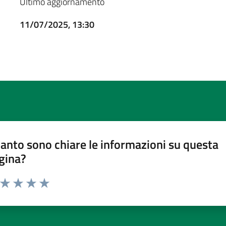
Ultimo aggiornamento
11/07/2025, 13:30
anto sono chiare le informazioni su questa
gina?
a da 1 a 5 stelle la pagina
ta 1 stelle su 5
Valuta 2 stelle su 5
Valuta 3 stelle su 5
Valuta 4 stelle su 5
Valuta 5 stelle su 5