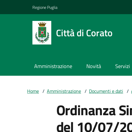
Vai ai contenuti
Vai al footer
Regione Puglia
Città di Corato
Amministrazione
Novità
Servizi
Home
/
Amministrazione
/
Documenti e dati
/
Ordinanza Si
del 10/07/2