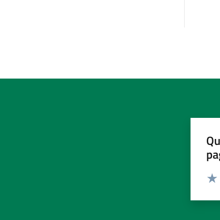
Qu
pa
Valut
Valu